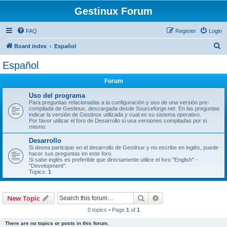
Gestinux Forum
FAQ
Register
Login
S
Board index
Español
e
Español
a
Forum
r
c
Uso del programa
Para preguntas relacionadas a la configuración y uso de una versión pre-
h
compilada de Gestinux, descargada desde Sourceforge.net. En las preguntas
indicar la versión de Gestinux utilizada y cual es su sistema operativo.
Por favor utilizar el foro de Desarrollo si usa versiones compiladas por si
mismo.
Desarrollo
Si desea participar en el desarrollo de Gestinux y no escribe en inglés, puede
hacer sus preguntas en este foro.
Si sabe inglés es preferible que directamente utilice el foro "English" -
"Development".
Topics:
1
Search
Advanced search
New Topic
0 topics • Page
1
of
1
There are no topics or posts in this forum.