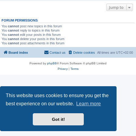
Jump to
FORUM PERMISSIONS
You
cannot
post new topics in this forum
You
cannot
reply to topics in this forum
You
cannot
edit your posts in this forum
You
cannot
delete your posts in this forum
You
cannot
post attachments in this forum
Board index
Contact us
Delete cookies
All times are
UTC+02:00
Powered by
phpBB
® Forum Software © phpBB Limited
Privacy
|
Terms
This website uses cookies to ensure you get the
best experience on our website.
Learn more
Got it!