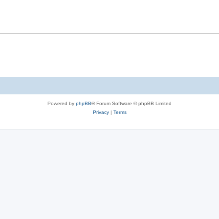
s
Powered by
phpBB
® Forum Software © phpBB Limited
Privacy
|
Terms