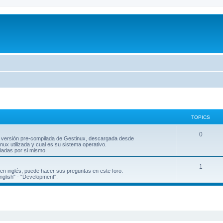
TOPICS
T
0
a versión pre-compilada de Gestinux, descargada desde
nux utilizada y cual es su sistema operativo.
o
iladas por si mismo.
p
T
1
e en inglés, puede hacer sus preguntas en este foro.
i
English" - "Development".
o
c
p
s
ed search
i
c