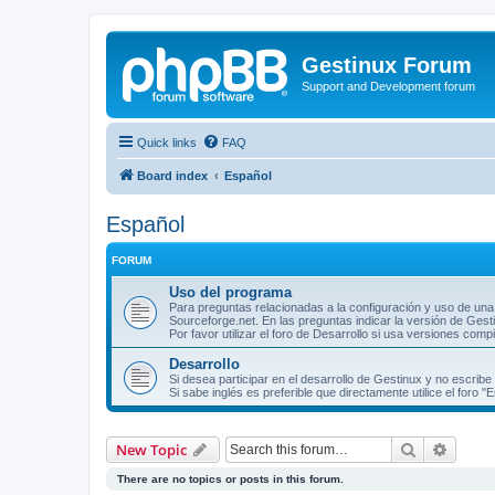
Gestinux Forum
Support and Development forum
Quick links
FAQ
Board index
Español
Español
FORUM
Uso del programa
Para preguntas relacionadas a la configuración y uso de un
Sourceforge.net. En las preguntas indicar la versión de Gesti
Por favor utilizar el foro de Desarrollo si usa versiones comp
Desarrollo
Si desea participar en el desarrollo de Gestinux y no escrib
Si sabe inglés es preferible que directamente utilice el foro "
Search
Advanc
New Topic
There are no topics or posts in this forum.