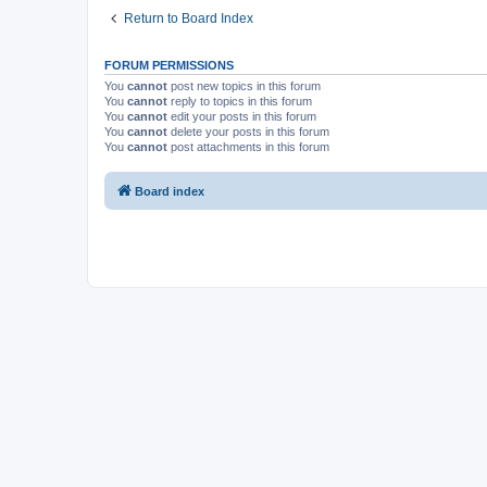
Return to Board Index
FORUM PERMISSIONS
You
cannot
post new topics in this forum
You
cannot
reply to topics in this forum
You
cannot
edit your posts in this forum
You
cannot
delete your posts in this forum
You
cannot
post attachments in this forum
Board index