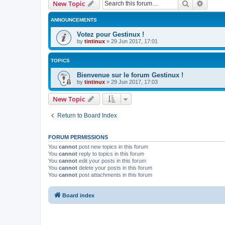
Search
Advanc
New Topic
ANNOUNCEMENTS
Votez pour Gestinux !
by
tintinux
»
29 Jun 2017, 17:01
TOPICS
Bienvenue sur le forum Gestinux !
by
tintinux
»
29 Jun 2017, 17:03
New Topic
Return to Board Index
FORUM PERMISSIONS
You
cannot
post new topics in this forum
You
cannot
reply to topics in this forum
You
cannot
edit your posts in this forum
You
cannot
delete your posts in this forum
You
cannot
post attachments in this forum
Board index