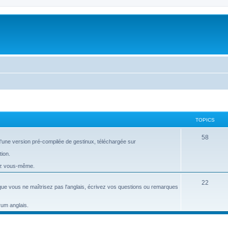
TOPICS
T
58
 d'une version pré-compilée de gestinux, téléchargée sur
o
tion.
p
lez vous-même.
i
T
22
que vous ne maîtrisez pas l'anglais, écrivez vos questions ou remarques
c
o
s
orum anglais.
p
i