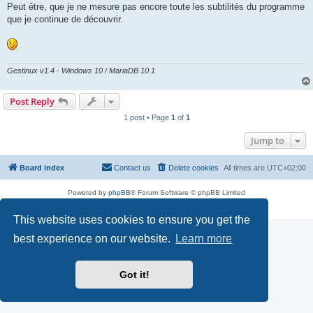
Peut être, que je ne mesure pas encore toute les subtilités du programme
que je continue de découvrir.
Gestinux v1.4 - Windows 10 / MariaDB 10.1
Post Reply
1 post • Page
1
of
1
Jump to
Board index
Contact us
Delete cookies
All times are
UTC+02:00
Powered by
phpBB
® Forum Software © phpBB Limited
Privacy
|
Terms
This website uses cookies to ensure you get the
best experience on our website.
Learn more
Got it!