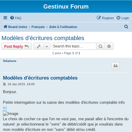
Gestinux Forum
FAQ
Register
Login
S
Board index
Français
Aide à l'utilisation
e
Modèles d'écritures comptables
a
Search
Advanced s
Post Reply
r
1 post • Page
1
of
1
c
Stéphane
h
Modèles d'écritures comptables
P
19 Jan 2015, 19:05
o
s
Bonjour,
t
Petite interrogation sur la saisie des modèles d'écritures comptable info
ici
Le choix de cocher ce que l'on ne veut pas, me parait aller à l'encontre du
naturel: je sélectionnerai le "sens" de débit/crédit que je voudrais dans
mon modèle d'écriture en non "sans" débit et/ou crédit.