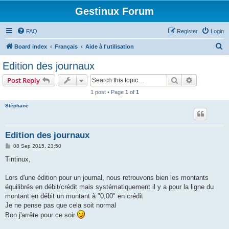
Gestinux Forum
FAQ
Register
Login
S
Board index
Français
Aide à l'utilisation
e
Edition des journaux
a
Search
Advanced s
Post Reply
r
1 post • Page
1
of
1
c
Stéphane
h
Edition des journaux
P
08 Sep 2015, 23:50
o
s
Tintinux,
t
Lors d'une édition pour un journal, nous retrouvons bien les montants
équilibrés en débit/crédit mais systématiquement il y a pour la ligne du
montant en débit un montant à "0,00" en crédit
Je ne pense pas que cela soit normal
Bon j'arrête pour ce soir