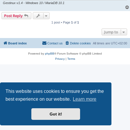
Gestinux v1.4 - Windows 10 / MariaDB 10.1
Post Reply
1 post • Page
1
of
1
Jump to
Board index
Contact us
Delete cookies
All times are
UTC+02:00
Powered by
phpBB
® Forum Software © phpBB Limited
Privacy
|
Terms
This website uses cookies to ensure you get the
best experience on our website.
Learn more
Got it!