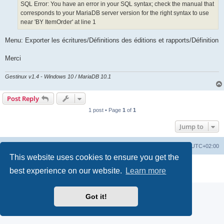
SQL Error: You have an error in your SQL syntax; check the manual that
corresponds to your MariaDB server version for the right syntax to use
near 'BY ItemOrder' at line 1
Menu: Exporter les écritures/Définitions des éditions et rapports/Définition
Merci
Gestinux v1.4 - Windows 10 / MariaDB 10.1
Post Reply
1 post • Page
1
of
1
Jump to
Board index
Contact us
Delete cookies
All times are
UTC+02:00
This website uses cookies to ensure you get the
Powered by
phpBB
® Forum Software © phpBB Limited
best experience on our website.
Learn more
Privacy
|
Terms
Got it!