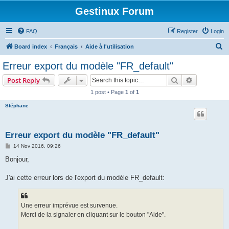
Gestinux Forum
FAQ
Register
Login
S
Board index
Français
Aide à l'utilisation
e
Erreur export du modèle "FR_default"
a
Search
Advanced s
Post Reply
r
1 post • Page
1
of
1
c
Stéphane
h
Erreur export du modèle "FR_default"
P
14 Nov 2016, 09:26
o
s
Bonjour,
t
J'ai cette erreur lors de l'export du modèle FR_default:
Une erreur imprévue est survenue.
Merci de la signaler en cliquant sur le bouton "Aide".