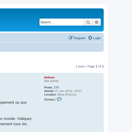
Search
Advanced search
Register
Login
1 post • Page
1
of
1
tintinux
Site Admin
Posts:
156
Joined:
21 Jun 2012, 19:07
Location:
Blois (France)
C
Contact:
o
loppement ou aux
n
t
a
c
le monde. Indiquez
t
t
ctement tous les
i
n