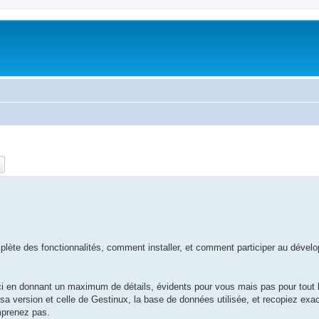
ch
Advanced search
lète des fonctionnalités, comment installer, et comment participer au déve
ci en donnant un maximum de détails, évidents pour vous mais pas pour tout 
a version et celle de Gestinux, la base de données utilisée, et recopiez exa
mprenez pas.