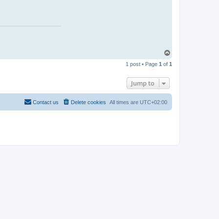
t
i
n
u
x
T
o
1 post • Page
1
of
1
p
Jump to
Contact us
Delete cookies
All times are
UTC+02:00