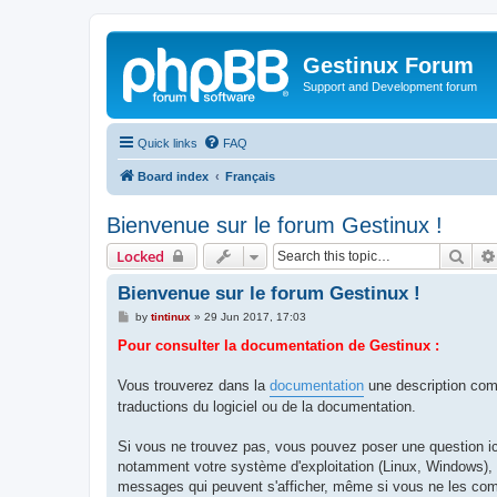
Gestinux Forum
Support and Development forum
Quick links
FAQ
Board index
Français
Bienvenue sur le forum Gestinux !
Sear
Locked
Bienvenue sur le forum Gestinux !
P
by
tintinux
»
29 Jun 2017, 17:03
o
s
Pour consulter la documentation de Gestinux :
t
Vous trouverez dans la
documentation
une description comp
traductions du logiciel ou de la documentation.
Si vous ne trouvez pas, vous pouvez poser une question i
notamment votre système d'exploitation (Linux, Windows), s
messages qui peuvent s'afficher, même si vous ne les co