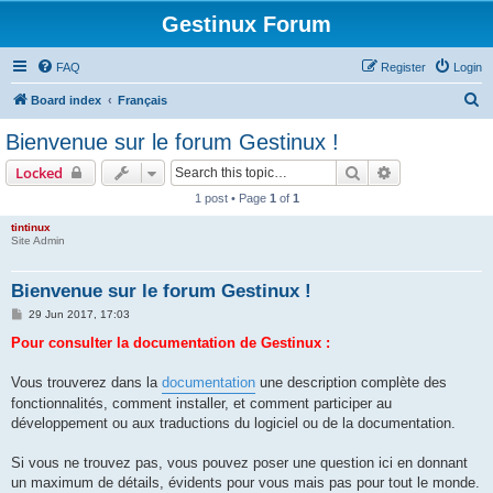
Gestinux Forum
FAQ
Register
Login
S
Board index
Français
e
Bienvenue sur le forum Gestinux !
a
Search
Advanced sear
Locked
r
1 post • Page
1
of
1
c
tintinux
h
Site Admin
Bienvenue sur le forum Gestinux !
P
29 Jun 2017, 17:03
o
s
Pour consulter la documentation de Gestinux :
t
Vous trouverez dans la
documentation
une description complète des
fonctionnalités, comment installer, et comment participer au
développement ou aux traductions du logiciel ou de la documentation.
Si vous ne trouvez pas, vous pouvez poser une question ici en donnant
un maximum de détails, évidents pour vous mais pas pour tout le monde.