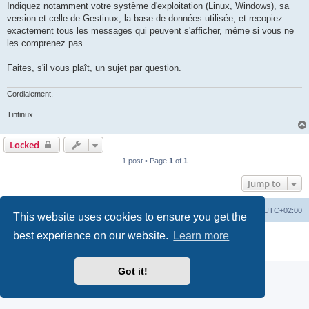
Indiquez notamment votre système d'exploitation (Linux, Windows), sa
version et celle de Gestinux, la base de données utilisée, et recopiez
exactement tous les messages qui peuvent s'afficher, même si vous ne
les comprenez pas.
Faites, s'il vous plaît, un sujet par question.
Cordialement,
Tintinux
Locked
1 post • Page
1
of
1
Jump to
Board index
Contact us
Delete cookies
All times are
UTC+02:00
This website uses cookies to ensure you get the
best experience on our website.
Learn more
Powered by
phpBB
® Forum Software © phpBB Limited
Privacy
|
Terms
Got it!