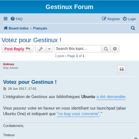
Gestinux Forum
FAQ
Register
Login
S
Board index
Français
e
Votez pour Gestinux !
a
Search
Advanced s
Post Reply
r
1 post • Page
1
of
1
c
tintinux
h
Site Admin
Votez pour Gestinux !
P
29 Jun 2017, 17:01
o
s
L'intégration de Gestinux aux bibliothèques
Ubuntu
a été demandée
.
t
Vous pouvez voter en faveur en vous identifiant sur launchpad (alias
Ubuntu One) et indiquant que
"ce bug vous concerne"
.''
Cordialement,
Tintinux