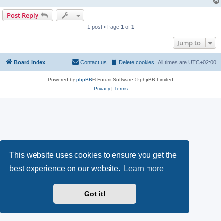
Post Reply
1 post • Page
1
of
1
Jump to
Board index
Contact us
Delete cookies
All times are
UTC+02:00
Powered by
phpBB
® Forum Software © phpBB Limited
Privacy
|
Terms
This website uses cookies to ensure you get the
best experience on our website.
Learn more
Got it!