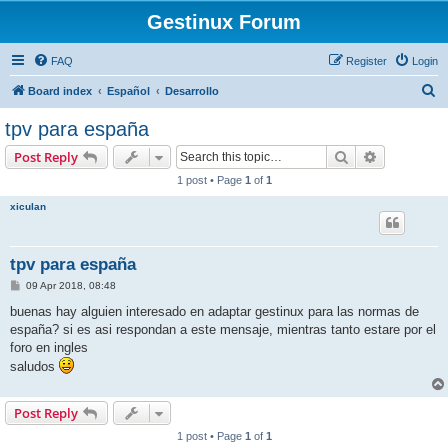
Gestinux Forum
FAQ
Register
Login
S
Board index
Español
Desarrollo
e
tpv para españa
a
Search
Advanced s
Post Reply
r
1 post • Page
1
of
1
c
xiculan
h
tpv para españa
P
09 Apr 2018, 08:48
o
s
buenas hay alguien interesado en adaptar gestinux para las normas de
t
españa? si es asi respondan a este mensaje, mientras tanto estare por el
foro en ingles
saludos
Post Reply
1 post • Page
1
of
1