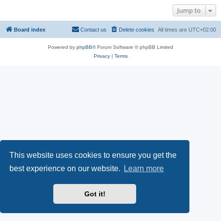
Jump to
Board index
Contact us
Delete cookies
All times are
UTC+02:00
Powered by
phpBB
® Forum Software © phpBB Limited
Privacy
|
Terms
This website uses cookies to ensure you get the
best experience on our website.
Learn more
Got it!