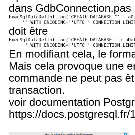
dans GdbConnection.pas 
ExecSqlDataDefinition('CREATE DATABASE "' + aDa
     '" WITH ENCODING=''UTF8'' CONNECTION LIMI
doit être
ExecSqlDataDefinition('CREATE DATABASE ' + aDat
      ' WITH ENCODING=''UTF8'' CONNECTION LIMI
En modifiant cela, le for
Mais cela provoque une er
commande ne peut pas êt
transaction.
voir documentation Postgr
https://docs.postgresql.fr