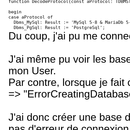
function DecodeProtocol(const aProtocol: TDBMST
begin

case aProtocol of

  Dbms_MySql: Result := 'MySql 5-8 & MariaDb 5-
  Dbms_PgSql: Result := 'PostgreSql';  
Du coup, j'ai pu me connec
J'ai même pu voir les bas
mon User.
Par contre, lorsque je fai
=> "ErrorCreatingDatabas
J'ai donc créer une base 
pas d'erreur de connexion