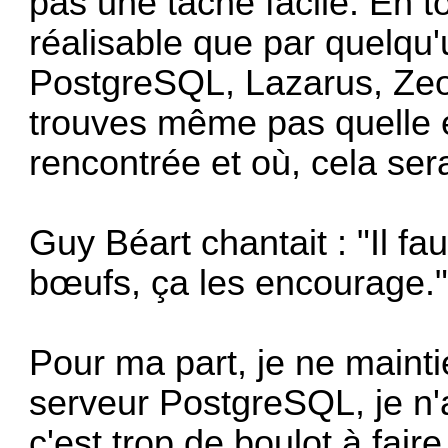
pas une tâche facile. En 
réalisable que par quelqu'
PostgreSQL, Lazarus, Zeos
trouves même pas quelle e
rencontrée et où, cela sera 
Guy Béart chantait : "Il fa
bœufs, ça les encourage.". 
Pour ma part, je ne maint
serveur PostgreSQL, je n'
c'est trop de boulot à faire 